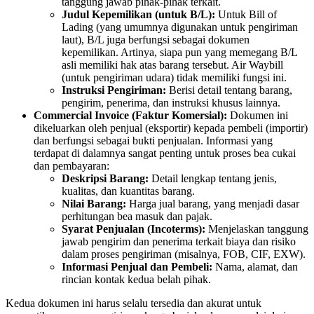
tanggung jawab pihak-pihak terkait.
Judul Kepemilikan (untuk B/L):
Untuk Bill of
Lading (yang umumnya digunakan untuk pengiriman
laut), B/L juga berfungsi sebagai dokumen
kepemilikan. Artinya, siapa pun yang memegang B/L
asli memiliki hak atas barang tersebut. Air Waybill
(untuk pengiriman udara) tidak memiliki fungsi ini.
Instruksi Pengiriman:
Berisi detail tentang barang,
pengirim, penerima, dan instruksi khusus lainnya.
Commercial Invoice (Faktur Komersial):
Dokumen ini
dikeluarkan oleh penjual (eksportir) kepada pembeli (importir)
dan berfungsi sebagai bukti penjualan. Informasi yang
terdapat di dalamnya sangat penting untuk proses bea cukai
dan pembayaran:
Deskripsi Barang:
Detail lengkap tentang jenis,
kualitas, dan kuantitas barang.
Nilai Barang:
Harga jual barang, yang menjadi dasar
perhitungan bea masuk dan pajak.
Syarat Penjualan (Incoterms):
Menjelaskan tanggung
jawab pengirim dan penerima terkait biaya dan risiko
dalam proses pengiriman (misalnya, FOB, CIF, EXW).
Informasi Penjual dan Pembeli:
Nama, alamat, dan
rincian kontak kedua belah pihak.
Kedua dokumen ini harus selalu tersedia dan akurat untuk