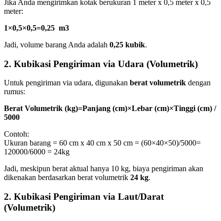
Jika Anda mengirimkan kotak berukuran 1 meter x 0,5 meter x 0,5
meter:
1×0,5×0,5=0,25
m
3
Jadi, volume barang Anda adalah
0,25 kubik
.
2.
Kubikasi Pengiriman via Udara (Volumetrik)
Untuk pengiriman via udara, digunakan
berat volumetrik
dengan
rumus:
Berat Volumetrik (kg)=Panjang (cm)×Lebar (cm)×Tinggi (cm) /
5000
Contoh:
Ukuran barang = 60 cm x 40 cm x 50 cm =
(60×40×50)/5000=
120000/6000 = 24kg
Jadi, meskipun berat aktual hanya 10 kg, biaya pengiriman akan
dikenakan berdasarkan berat volumetrik
24 kg
.
2.
Kubikasi Pengiriman via Laut/Darat
(Volumetrik)