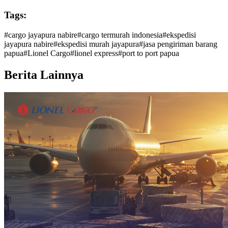
Tags:
#
cargo jayapura nabire
#
cargo termurah indonesia
#
ekspedisi
jayapura nabire
#
ekspedisi murah jayapura
#
jasa pengiriman barang
papua
#
Lionel Cargo
#
lionel express
#
port to port papua
Berita Lainnya