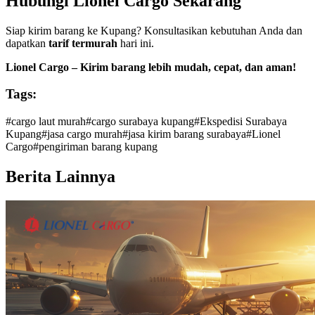
Hubungi Lionel Cargo Sekarang
Siap kirim barang ke Kupang? Konsultasikan kebutuhan Anda dan
dapatkan
tarif termurah
hari ini.
Lionel Cargo – Kirim barang lebih mudah, cepat, dan aman!
Tags:
#
cargo laut murah
#
cargo surabaya kupang
#
Ekspedisi Surabaya
Kupang
#
jasa cargo murah
#
jasa kirim barang surabaya
#
Lionel
Cargo
#
pengiriman barang kupang
Berita Lainnya