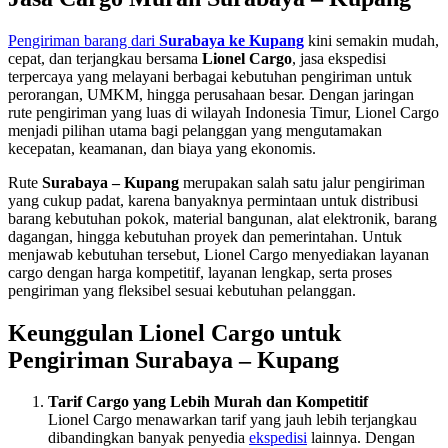
Pengiriman barang dari
Surabaya ke Kupang
kini semakin mudah,
cepat, dan terjangkau bersama
Lionel Cargo
, jasa ekspedisi
terpercaya yang melayani berbagai kebutuhan pengiriman untuk
perorangan, UMKM, hingga perusahaan besar. Dengan jaringan
rute pengiriman yang luas di wilayah Indonesia Timur, Lionel Cargo
menjadi pilihan utama bagi pelanggan yang mengutamakan
kecepatan, keamanan, dan biaya yang ekonomis.
Rute
Surabaya – Kupang
merupakan salah satu jalur pengiriman
yang cukup padat, karena banyaknya permintaan untuk distribusi
barang kebutuhan pokok, material bangunan, alat elektronik, barang
dagangan, hingga kebutuhan proyek dan pemerintahan. Untuk
menjawab kebutuhan tersebut, Lionel Cargo menyediakan layanan
cargo dengan harga kompetitif, layanan lengkap, serta proses
pengiriman yang fleksibel sesuai kebutuhan pelanggan.
Keunggulan Lionel Cargo untuk
Pengiriman Surabaya – Kupang
Tarif Cargo yang Lebih Murah dan Kompetitif
Lionel Cargo menawarkan tarif yang jauh lebih terjangkau
dibandingkan banyak penyedia
ekspedisi
lainnya. Dengan