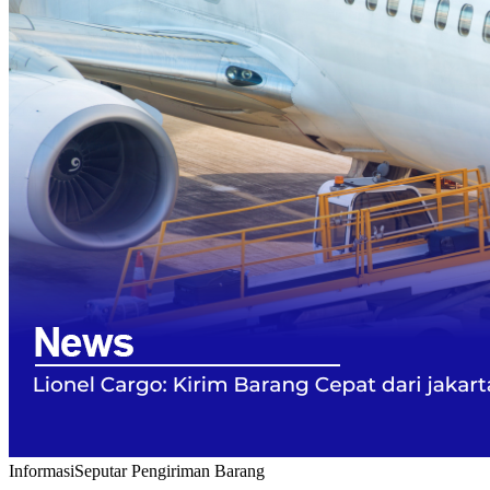
Informasi
Seputar Pengiriman Barang