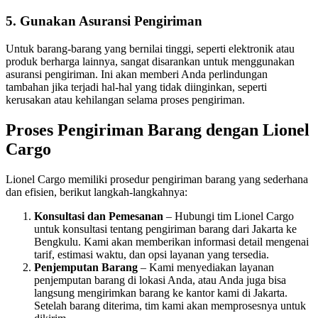
5. Gunakan Asuransi Pengiriman
Untuk barang-barang yang bernilai tinggi, seperti elektronik atau
produk berharga lainnya, sangat disarankan untuk menggunakan
asuransi pengiriman. Ini akan memberi Anda perlindungan
tambahan jika terjadi hal-hal yang tidak diinginkan, seperti
kerusakan atau kehilangan selama proses pengiriman.
Proses Pengiriman Barang dengan Lionel
Cargo
Lionel Cargo memiliki prosedur pengiriman barang yang sederhana
dan efisien, berikut langkah-langkahnya:
Konsultasi dan Pemesanan
– Hubungi tim Lionel Cargo
untuk konsultasi tentang pengiriman barang dari Jakarta ke
Bengkulu. Kami akan memberikan informasi detail mengenai
tarif, estimasi waktu, dan opsi layanan yang tersedia.
Penjemputan Barang
– Kami menyediakan layanan
penjemputan barang di lokasi Anda, atau Anda juga bisa
langsung mengirimkan barang ke kantor kami di Jakarta.
Setelah barang diterima, tim kami akan memprosesnya untuk