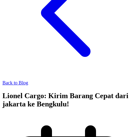
Back to Blog
Lionel Cargo: Kirim Barang Cepat dari
jakarta ke Bengkulu!