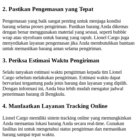
2. Pastikan Pengemasan yang Tepat
Pengemasan yang baik sangat penting untuk menjaga kondisi
barang selama proses pengiriman. Pastikan barang Anda dikemas
dengan benar menggunakan material yang sesuai, seperti bubble
wrap atau styrofoam untuk barang yang rapuh. Lionel Cargo juga
menyediakan layanan pengemasan jika Anda membutuhkan bantuan
untuk memastikan barang aman selama pengiriman.
3
.
Periksa Estimasi Waktu Pengiriman
Selalu tanyakan estimasi waktu pengiriman kepada tim Lionel
Cargo sebelum melakukan pengiriman. Estimasi waktu dapat
bervariasi tergantung pada jenis barang dan layanan yang dipilih.
Dengan informasi ini, Anda bisa lebih mudah mengatur jadwal
penerimaan barang di Bengkulu.
4.
Manfaatkan Layanan Tracking Online
Lionel Cargo memiliki sistem tracking online yang memungkinkan
Anda memantau lokasi barang Anda secara real-time. Gunakan
fasilitas ini untuk mengetahui status pengiriman dan memastikan
barang sampai tepat waktu.