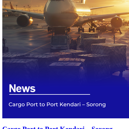
Cargo Port to Port Kendari – Sorong