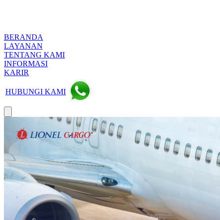
BERANDA
LAYANAN
TENTANG KAMI
INFORMASI
KARIR
HUBUNGI KAMI