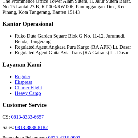
The Prominence Office Tower Alam Sutera, Jl. Jalur Sutera Barat.
No.15 Lantai 23 B, RT.003/RW.006, Panunggangan Tim., Kec.
Pinang, Kota Tangerang, Banten 15143
Kantor Operasional
Ruko Duta Garden Square Blok G No. 11-12, Jurumudi,
Benda, Tangerang
Regulated Agent Angkasa Pura Kargo (RA APK) Lt. Dasar
Regulated Agent Ghita Avia Trans (RA Gatrans) Lt. Dasar
Layanan Kami
Reguler
Ekspress
Charter Flight
Heavy Cargo
Customer Service
CS:
0813-8333-6657
Sales:
0813-8838-8182
Pengaduan Pelanggan:
0822-4115-9993