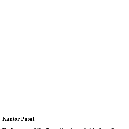
Kantor Pusat