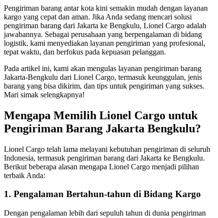
Pengiriman barang antar kota kini semakin mudah dengan layanan
kargo yang cepat dan aman. Jika Anda sedang mencari solusi
pengiriman barang dari Jakarta ke Bengkulu, Lionel Cargo adalah
jawabannya. Sebagai perusahaan yang berpengalaman di bidang
logistik, kami menyediakan layanan pengiriman yang profesional,
tepat waktu, dan berfokus pada kepuasan pelanggan.
Pada artikel ini, kami akan mengulas layanan pengiriman barang
Jakarta-Bengkulu dari Lionel Cargo, termasuk keunggulan, jenis
barang yang bisa dikirim, dan tips untuk pengiriman yang sukses.
Mari simak selengkapnya!
Mengapa Memilih Lionel Cargo untuk
Pengiriman Barang Jakarta Bengkulu?
Lionel Cargo telah lama melayani kebutuhan pengiriman di seluruh
Indonesia, termasuk pengiriman barang dari Jakarta ke Bengkulu.
Berikut beberapa alasan mengapa Lionel Cargo menjadi pilihan
terbaik Anda:
1.
Pengalaman Bertahun-tahun di Bidang Kargo
Dengan pengalaman lebih dari sepuluh tahun di dunia pengiriman