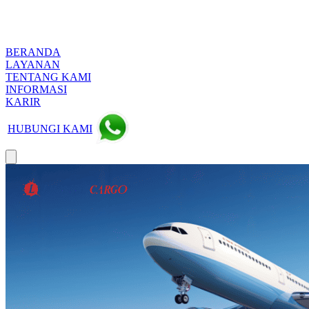
BERANDA
LAYANAN
TENTANG KAMI
INFORMASI
KARIR
HUBUNGI KAMI