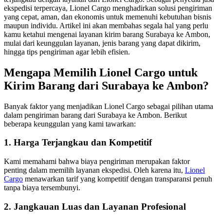
ekspedisi terpercaya, Lionel Cargo menghadirkan solusi pengiriman
yang cepat, aman, dan ekonomis untuk memenuhi kebutuhan bisnis
maupun individu. Artikel ini akan membahas segala hal yang perlu
kamu ketahui mengenai layanan kirim barang Surabaya ke Ambon,
mulai dari keunggulan layanan, jenis barang yang dapat dikirim,
hingga tips pengiriman agar lebih efisien.
Mengapa Memilih Lionel Cargo untuk
Kirim Barang dari Surabaya ke Ambon?
Banyak faktor yang menjadikan Lionel Cargo sebagai pilihan utama
dalam pengiriman barang dari Surabaya ke Ambon. Berikut
beberapa keunggulan yang kami tawarkan:
1. Harga Terjangkau dan Kompetitif
Kami memahami bahwa biaya pengiriman merupakan faktor
penting dalam memilih layanan ekspedisi. Oleh karena itu,
Lionel
Cargo
menawarkan tarif yang kompetitif dengan transparansi penuh
tanpa biaya tersembunyi.
2. Jangkauan Luas dan Layanan Profesional