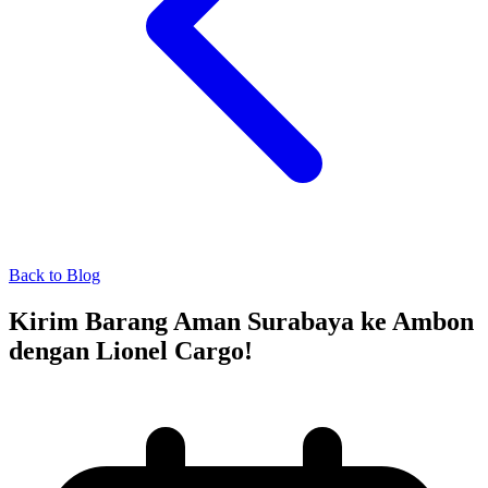
Back to Blog
Kirim Barang Aman Surabaya ke Ambon
dengan Lionel Cargo!