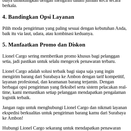
biaya dibandingkan dengan mengirim dalam jumlah kecil secara
berkala.
4. Bandingkan Opsi Layanan
Pilih moda pengiriman yang paling sesuai dengan kebutuhan Anda,
baik itu via laut, udara, atau kombinasi keduanya.
5. Manfaatkan Promo dan Diskon
Lionel Cargo sering memberikan promo khusus bagi pelanggan
setia, jadi pastikan untuk selalu mengecek penawaran terbaru.
Lionel Cargo adalah solusi terbaik bagi siapa saja yang ingin
mengirim barang dari Surabaya ke Ambon dengan tarif kompetitif,
layanan profesional, dan keamanan barang terjamin. Dengan
berbagai opsi pengiriman yang fleksibel serta sistem pelacakan real-
time, kami memastikan setiap pelanggan mendapatkan pengalaman
logistik terbaik.
Jangan ragu untuk menghubungi Lionel Cargo dan nikmati layanan
ekspedisi berkualitas untuk pengiriman barang kamu dari Surabaya
ke Ambon!
Hubungi Lionel Cargo sekarang untuk mendapatkan penawaran