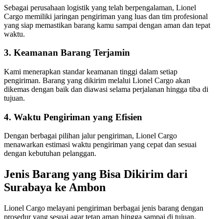
Sebagai perusahaan logistik yang telah berpengalaman, Lionel
Cargo memiliki jaringan pengiriman yang luas dan tim profesional
yang siap memastikan barang kamu sampai dengan aman dan tepat
waktu.
3. Keamanan Barang Terjamin
Kami menerapkan standar keamanan tinggi dalam setiap
pengiriman. Barang yang dikirim melalui Lionel Cargo akan
dikemas dengan baik dan diawasi selama perjalanan hingga tiba di
tujuan.
4. Waktu Pengiriman yang Efisien
Dengan berbagai pilihan jalur pengiriman, Lionel Cargo
menawarkan estimasi waktu pengiriman yang cepat dan sesuai
dengan kebutuhan pelanggan.
Jenis Barang yang Bisa Dikirim dari
Surabaya ke Ambon
Lionel Cargo melayani pengiriman berbagai jenis barang dengan
prosedur yang sesuai agar tetap aman hingga sampai di tujuan.