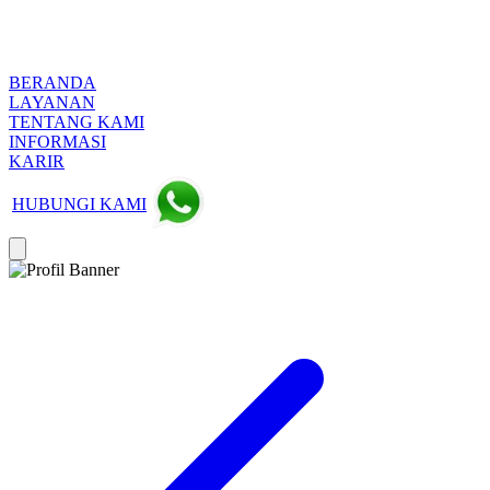
BERANDA
LAYANAN
TENTANG KAMI
INFORMASI
KARIR
HUBUNGI KAMI