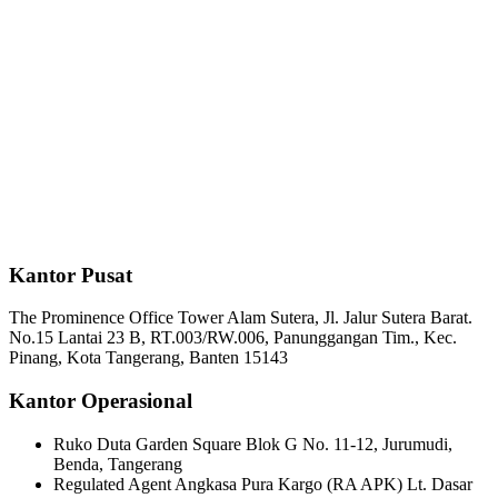
Kantor Pusat
The Prominence Office Tower Alam Sutera, Jl. Jalur Sutera Barat.
No.15 Lantai 23 B, RT.003/RW.006, Panunggangan Tim., Kec.
Pinang, Kota Tangerang, Banten 15143
Kantor Operasional
Ruko Duta Garden Square Blok G No. 11-12, Jurumudi,
Benda, Tangerang
Regulated Agent Angkasa Pura Kargo (RA APK) Lt. Dasar