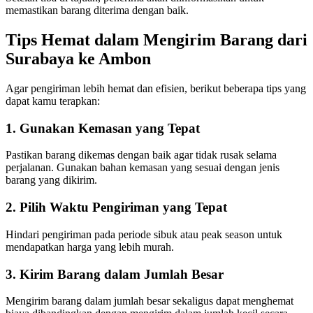
memastikan barang diterima dengan baik.
Tips Hemat dalam Mengirim Barang dari
Surabaya ke Ambon
Agar pengiriman lebih hemat dan efisien, berikut beberapa tips yang
dapat kamu terapkan:
1. Gunakan Kemasan yang Tepat
Pastikan barang dikemas dengan baik agar tidak rusak selama
perjalanan. Gunakan bahan kemasan yang sesuai dengan jenis
barang yang dikirim.
2. Pilih Waktu Pengiriman yang Tepat
Hindari pengiriman pada periode sibuk atau peak season untuk
mendapatkan harga yang lebih murah.
3. Kirim Barang dalam Jumlah Besar
Mengirim barang dalam jumlah besar sekaligus dapat menghemat