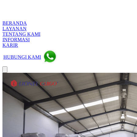
BERANDA
LAYANAN
TENTANG KAMI
INFORMASI
KARIR
HUBUNGI KAMI