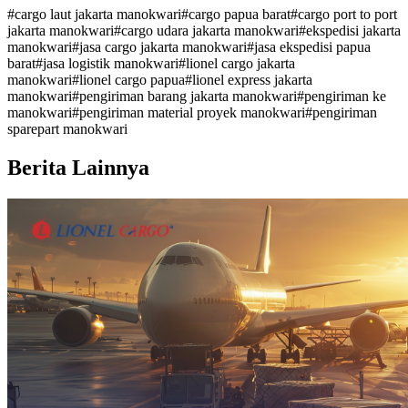
#
cargo laut jakarta manokwari
#
cargo papua barat
#
cargo port to port
jakarta manokwari
#
cargo udara jakarta manokwari
#
ekspedisi jakarta
manokwari
#
jasa cargo jakarta manokwari
#
jasa ekspedisi papua
barat
#
jasa logistik manokwari
#
lionel cargo jakarta
manokwari
#
lionel cargo papua
#
lionel express jakarta
manokwari
#
pengiriman barang jakarta manokwari
#
pengiriman ke
manokwari
#
pengiriman material proyek manokwari
#
pengiriman
sparepart manokwari
Berita Lainnya