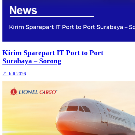
Kirim Sparepart IT Port to Port
Surabaya – Sorong
21 Juli 2026