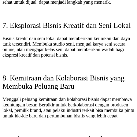
sehat untuk dijual, dapat menjadi langkah yang menarik.
7. Eksplorasi Bisnis Kreatif dan Seni Lokal
Bisnis kreatif dan seni lokal dapat memberikan keunikan dan daya
tarik tersendiri. Membuka studio seni, menjual karya seni secara
online, atau mengajar kelas seni dapat memberikan wadah bagi
ekspresi kreatif dan potensi bisnis.
8. Kemitraan dan Kolaborasi Bisnis yang
Membuka Peluang Baru
Menggali peluang kemitraan dan kolaborasi bisnis dapat membawa
keuntungan besar. Berpikir untuk berkolaborasi dengan produsen
lokal, pemilik brand, atau pelaku industri terkait bisa membuka pintu
untuk ide-ide baru dan pertumbuhan bisnis yang lebih cepat.