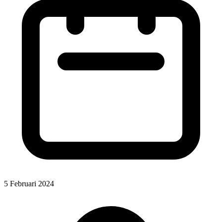
5 Februari 2024