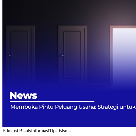
Edukasi Bisnis
Informasi
Tips Bisnis