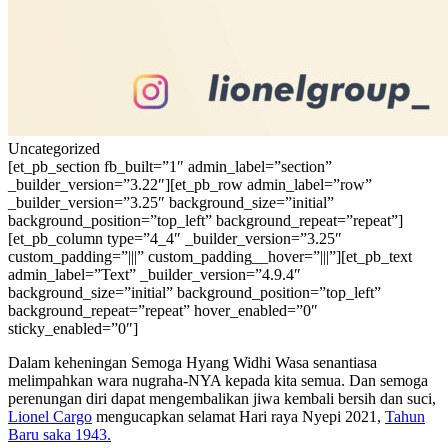
Uncategorized
[et_pb_section fb_built=”1″ admin_label=”section”
_builder_version=”3.22″][et_pb_row admin_label=”row”
_builder_version=”3.25″ background_size=”initial”
background_position=”top_left” background_repeat=”repeat”]
[et_pb_column type=”4_4″ _builder_version=”3.25″
custom_padding=”|||” custom_padding__hover=”|||”][et_pb_text
admin_label=”Text” _builder_version=”4.9.4″
background_size=”initial” background_position=”top_left”
background_repeat=”repeat” hover_enabled=”0″
sticky_enabled=”0″]
Dalam keheningan Semoga Hyang Widhi Wasa senantiasa
melimpahkan wara nugraha-NYA kepada kita semua. Dan semoga
perenungan diri dapat mengembalikan jiwa kembali bersih dan suci,
Lionel Cargo
mengucapkan selamat Hari raya Nyepi 2021,
Tahun
Baru saka 1943.