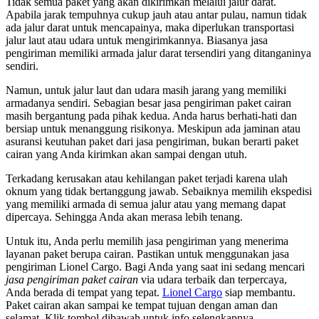
Tidak semua paket yang akan dikirimkan melalui jalur darat.
Apabila jarak tempuhnya cukup jauh atau antar pulau, namun tidak
ada jalur darat untuk mencapainya, maka diperlukan transportasi
jalur laut atau udara untuk mengirimkannya. Biasanya jasa
pengiriman memiliki armada jalur darat tersendiri yang ditanganinya
sendiri.
Namun, untuk jalur laut dan udara masih jarang yang memiliki
armadanya sendiri. Sebagian besar jasa pengiriman paket cairan
masih bergantung pada pihak kedua. Anda harus berhati-hati dan
bersiap untuk menanggung risikonya. Meskipun ada jaminan atau
asuransi keutuhan paket dari jasa pengiriman, bukan berarti paket
cairan yang Anda kirimkan akan sampai dengan utuh.
Terkadang kerusakan atau kehilangan paket terjadi karena ulah
oknum yang tidak bertanggung jawab. Sebaiknya memilih ekspedisi
yang memiliki armada di semua jalur atau yang memang dapat
dipercaya. Sehingga Anda akan merasa lebih tenang.
Untuk itu, Anda perlu memilih jasa pengiriman yang menerima
layanan paket berupa cairan. Pastikan untuk menggunakan jasa
pengiriman Lionel Cargo. Bagi Anda yang saat ini sedang mencari
jasa pengiriman paket cairan
via udara terbaik dan terpercaya,
Anda berada di tempat yang tepat.
Lionel Cargo
siap membantu.
Paket cairan akan sampai ke tempat tujuan dengan aman dan
selamat. Klik tombol dibawah untuk info selengkapnya.