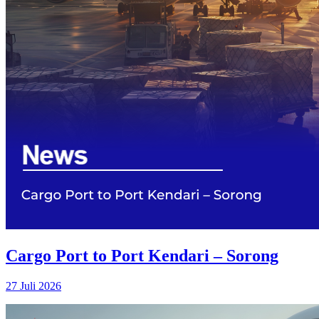
Cargo Port to Port Kendari – Sorong
27 Juli 2026