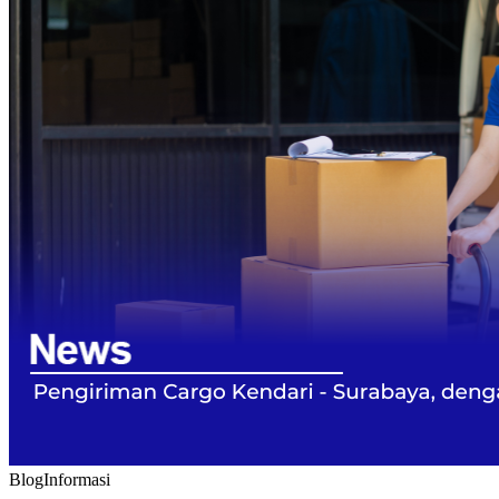
Blog
Informasi