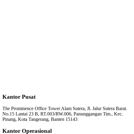
Kantor Pusat
The Prominence Office Tower Alam Sutera, Jl. Jalur Sutera Barat.
No.15 Lantai 23 B, RT.003/RW.006, Panunggangan Tim., Kec.
Pinang, Kota Tangerang, Banten 15143
Kantor Operasional