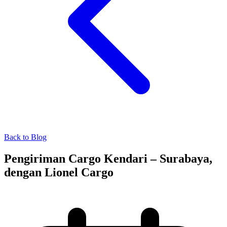
Back to Blog
Pengiriman Cargo Kendari – Surabaya,
dengan Lionel Cargo