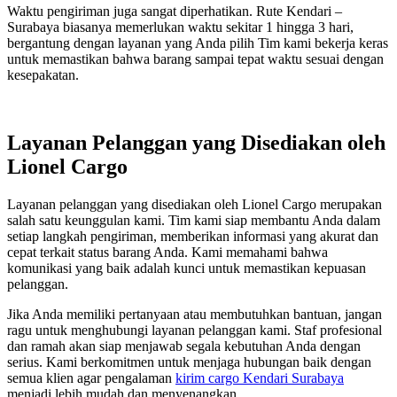
Waktu pengiriman juga sangat diperhatikan. Rute Kendari –
Surabaya biasanya memerlukan waktu sekitar 1 hingga 3 hari,
bergantung dengan layanan yang Anda pilih Tim kami bekerja keras
untuk memastikan bahwa barang sampai tepat waktu sesuai dengan
kesepakatan.
Layanan Pelanggan yang Disediakan oleh
Lionel Cargo
Layanan pelanggan yang disediakan oleh Lionel Cargo merupakan
salah satu keunggulan kami. Tim kami siap membantu Anda dalam
setiap langkah pengiriman, memberikan informasi yang akurat dan
cepat terkait status barang Anda. Kami memahami bahwa
komunikasi yang baik adalah kunci untuk memastikan kepuasan
pelanggan.
Jika Anda memiliki pertanyaan atau membutuhkan bantuan, jangan
ragu untuk menghubungi layanan pelanggan kami. Staf profesional
dan ramah akan siap menjawab segala kebutuhan Anda dengan
serius. Kami berkomitmen untuk menjaga hubungan baik dengan
semua klien agar pengalaman
kirim cargo Kendari Surabaya
menjadi lebih mudah dan menyenangkan.