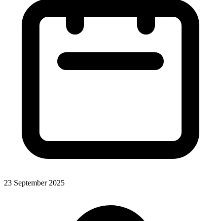
23 September 2025