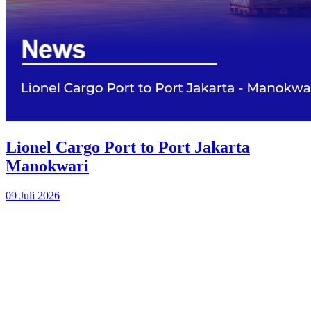
Lionel Cargo Port to Port Jakarta
Manokwari
09 Juli 2026